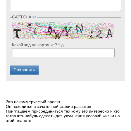
CAPTCHA
Какой код на картинке?
*
Это некоммерческий проект.
Он находится в зачаточной стадии развития.
Приглашаем присоединиться тех кому это интересно и кто
готов что-нибудь сделать для улучшения условий жизни на
этой планете.