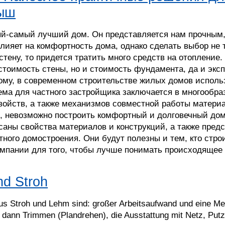
рыш
ый-самый лучший дом. Он представляется нам прочным,
ияет на комфортность дома, однако сделать выбор не т
тену, то придется тратить много средств на отопление
 стоимость стены, но и стоимость фундамента, да и экс
тому, в современном строительстве жилых домов испол
ема для частного застройщика заключается в многообра
свойств, а также механизмов совместной работы матер
, невозможно построить комфортный и долговечный дом
исаны свойства материалов и конструкций, а также пред
ного домостроения. Они будут полезны и тем, кто стро
омпании для того, чтобы лучше понимать происходящее 
nd Stroh
us Stroh und Lehm sind: großer Arbeitsaufwand und eine Me
, dann Trimmen (Plandrehen), die Ausstattung mit Netz, Putz,